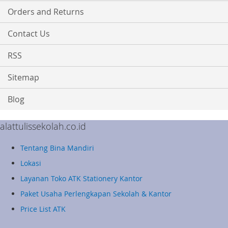
Orders and Returns
Contact Us
RSS
Sitemap
Blog
alattulissekolah.co.id
Tentang Bina Mandiri
Lokasi
Layanan Toko ATK Stationery Kantor
Paket Usaha Perlengkapan Sekolah & Kantor
Price List ATK