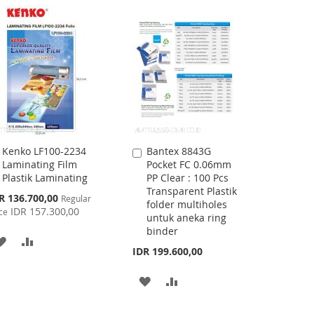
WISH
COMPARE
WISH
COMPARE
LIST
LIST
Kenko LF100-2234
Bantex 8843G
Add
Add
Laminating Film
Pocket FC 0.06mm
to
to
Plastik Laminating
PP Clear : 100 Pcs
Cart
Cart
Transparent Plastik
cial
R 136.700,00
Regular
folder multiholes
ce
IDR 157.300,00
ce
untuk aneka ring
binder
ADD
ADD
IDR 199.600,00
TO
TO
ADD
ADD
WISH
COMPARE
TO
TO
LIST