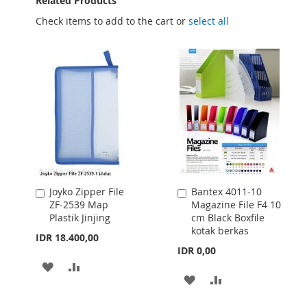
Related Products
Check items to add to the cart or
select all
Joyko Zipper File
Bantex 4011-10
Add
Add
ZF-2539 Map
Magazine File F4 10
to
to
Plastik Jinjing
cm Black Boxfile
Cart
Cart
kotak berkas
IDR 18.400,00
IDR 0,00
ADD
ADD
ADD
ADD
TO
TO
TO
TO