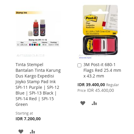
WISH
COMPARE
WISH
COMPARE
LIST
LIST
Tinta Stempel
3M Post-it 680-1
Add
Bantalan Tinta Karung
Flags Red 25.4 mm
to
Dus Kargo Expedisi
x 43.2 mm
Cart
Joyko Stamp Pad Ink
Special
IDR 39.400,00
Regular
SPI-11 Purple | SPI-12
Price
IDR 45.400,00
Price
Blue | SPI-13 Black |
SPI-14 Red | SPI-15
ADD
ADD
Green
TO
TO
Starting at
IDR 7.200,00
WISH
COMPARE
ADD
ADD
LIST