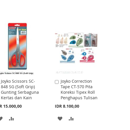
Joyko Scissors SC-
Joyko Correction
Add
Add
848 SG (Soft Grip)
Tape CT-570 Pita
to
to
Gunting Serbaguna
Koreksi Tipex Roll
Cart
Cart
Kertas dan Kain
Penghapus Tulisan
R 15.000,00
IDR 8.100,00
ADD
ADD
ADD
ADD
TO
TO
TO
TO