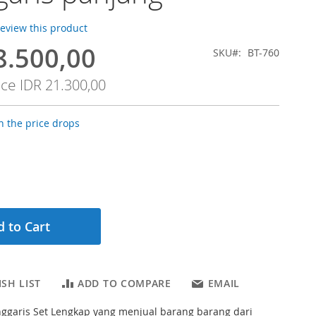
 review this product
8.500,00
SKU
BT-760
ice
IDR 21.300,00
 the price drops
 to Cart
SH LIST
ADD TO COMPARE
EMAIL
nggaris Set Lengkap yang menjual barang barang dari