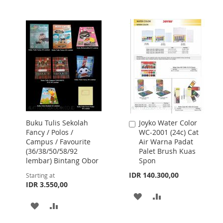
TO
TO
WISH
COMPARE
LIST
Buku Tulis Sekolah
Joyko Water Color
Add
Fancy / Polos /
WC-2001 (24c) Cat
to
Campus / Favourite
Air Warna Padat
Cart
(36/38/50/58/92
Palet Brush Kuas
lembar) Bintang Obor
Spon
IDR 140.300,00
Starting at
IDR 3.550,00
ADD
ADD
ADD
ADD
TO
TO
TO
TO