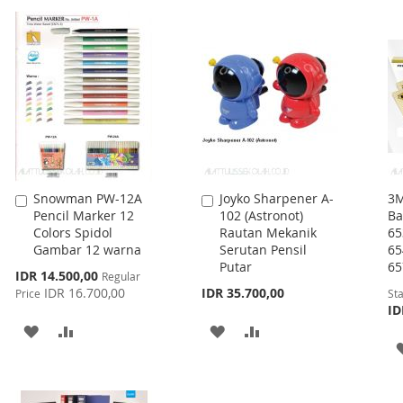
WISH
COMPARE
LIST
LIST
Snowman PW-12A
Joyko Sharpener A-
3M
Add
Add
Pencil Marker 12
102 (Astronot)
Ba
to
to
Colors Spidol
Rautan Mekanik
65
Cart
Cart
Gambar 12 warna
Serutan Pensil
65
Putar
65
Special
IDR 14.500,00
Regular
Price
IDR 16.700,00
IDR 35.700,00
Price
Sta
ID
ADD
ADD
ADD
ADD
TO
TO
TO
TO
WISH
COMPARE
WISH
COMPARE