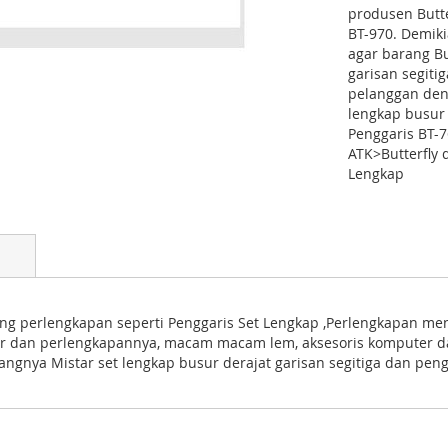
produsen Butte
BT-970. Demiki
agar barang Bu
garisan segiti
pelanggan den
lengkap busur 
Penggaris BT-
ATK>Butterfly 
Lengkap
rang perlengkapan seperti Penggaris Set Lengkap ,Perlengkapan me
er dan perlengkapannya, macam macam lem, aksesoris komputer dan
rangnya Mistar set lengkap busur derajat garisan segitiga dan peng