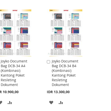
WISH
COMPARE
LIST
Joyko Document
Joyko Document
Add
Add
Bag DCB-34 A4
Bag DCB-34 B4
to
to
(Kombinasi)
(Kombinasi)
Cart
Cart
Kantong Poket
Kantong Poket
Resleting
Resleting
Dokument
Dokument
R 10.900,00
IDR 13.300,00
ADD
ADD
ADD
ADD
TO
TO
TO
TO