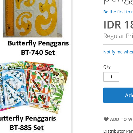
Be the first to
IDR 1
Special
Price
Regular Pr
Notify me when
Qty
Add
ADD TO WI
Distributor Pe