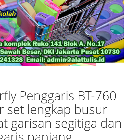
rfly Penggaris BT-760
r set lengkap busur
at garisan segitiga dan
aris panjang