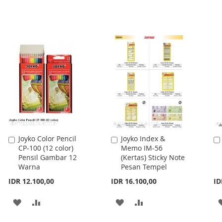
Joyko Color Pencil
Joyko Index &
Add
Add
CP-100 (12 color)
Memo IM-56
to
to
Pensil Gambar 12
(Kertas) Sticky Note
Cart
Cart
Warna
Pesan Tempel
IDR 12.100,00
IDR 16.100,00
ID
ADD
ADD
ADD
ADD
TO
TO
TO
TO