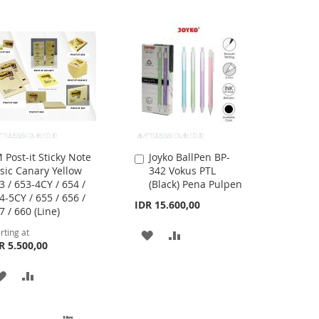
WISH
COMPARE
WISH
COMPARE
LIST
LIST
 Post-it Sticky Note
Joyko BallPen BP-
Add
sic Canary Yellow
342 Vokus PTL
to
3 / 653-4CY / 654 /
(Black) Pena Pulpen
Cart
4-5CY / 655 / 656 /
IDR 15.600,00
7 / 660 (Line)
rting at
ADD
ADD
R 5.500,00
TO
TO
ADD
ADD
WISH
COMPARE
TO
TO
LIST