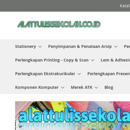
Skip
Katal
to
Content
Stationery
Penyimpanan & Penataan Arsip
Pe
Perlengkapan Printing - Copy & Scan
Lem & Adhesi
Perlengkapan Ekstrakurikuler
Perlengkapan Presen
Komponen Komputer
Merek ATK
Blog