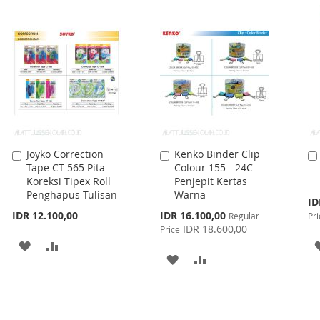
WISH
COMPARE
WISH
COMPARE
LIST
LIST
Joyko Correction
Kenko Binder Clip
Add
Add
Tape CT-565 Pita
Colour 155 - 24C
to
to
Koreksi Tipex Roll
Penjepit Kertas
Cart
Cart
Penghapus Tulisan
Warna
Spe
ID
Pri
Special
IDR 12.100,00
IDR 16.100,00
Regular
Pri
Price
IDR 18.600,00
Price
ADD
ADD
ADD
ADD
TO
TO
TO
TO
WISH
COMPARE
WISH
COMPARE
LIST