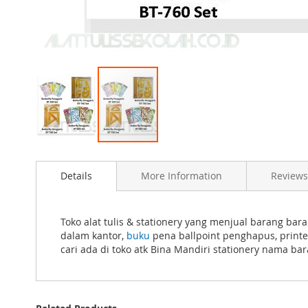
Skip
to
Details
More Information
Reviews
the
beginning
of
the
Toko alat tulis & stationery yang menjual barang ba
images
dalam kantor,
buku
pena ballpoint penghapus, print
gallery
cari ada di toko atk Bina Mandiri stationery nama ba