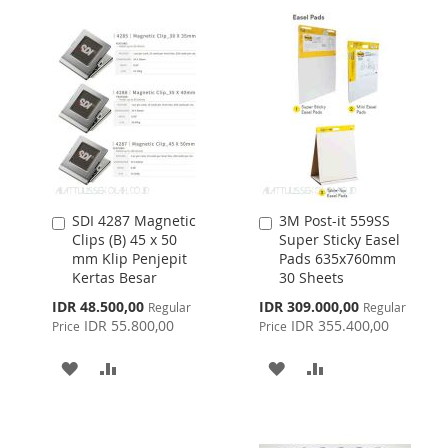
WISH
COMPARE
WISH
COMPARE
LIST
LIST
SDI 4287 Magnetic
3M Post-it 559SS
Add
Add
Clips (B) 45 x 50
Super Sticky Easel
to
to
mm Klip Penjepit
Pads 635x760mm
Cart
Cart
Kertas Besar
30 Sheets
Special
Special
IDR 48.500,00
IDR 309.000,00
Regular
Regular
Price
Price
IDR 55.800,00
IDR 355.400,00
Price
Price
ADD
ADD
ADD
ADD
TO
TO
TO
TO
WISH
COMPARE
WISH
COMPARE