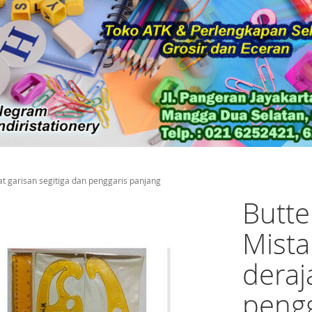
at garisan segitiga dan penggaris panjang
Butte
Mista
deraj
pengg