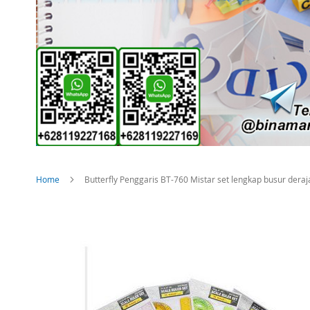
Home
Butterfly Penggaris BT-760 Mistar set lengkap busur deraj
Skip
to
the
end
of
the
images
gallery