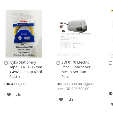
LIST
Joyko Stationery
SDI 0170 Electric
Add
Add
Tape STT-31 (12mm
Pencil Sharpener
to
to
x 45M) Selotip Kecil
Mesin Serutan
Cart
Cart
Plastik
Pensil
Special
IDR 4.000,00
IDR 803.000,00
Regular
Price
IDR 923.500,00
Price
ID
ADD
ADD
ADD
ADD
TO
TO
TO
TO
WISH
COMPARE